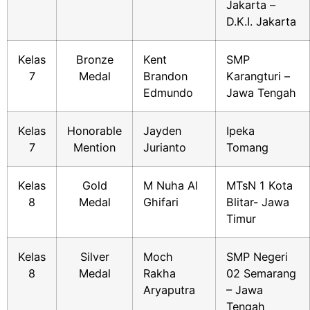
Jakarta –
D.K.I. Jakarta
Kelas
Bronze
Kent
SMP
7
Medal
Brandon
Karangturi –
Edmundo
Jawa Tengah
Kelas
Honorable
Jayden
Ipeka
7
Mention
Jurianto
Tomang
Kelas
Gold
M Nuha Al
MTsN 1 Kota
8
Medal
Ghifari
Blitar- Jawa
Timur
Kelas
Silver
Moch
SMP Negeri
8
Medal
Rakha
02 Semarang
Aryaputra
– Jawa
Tengah