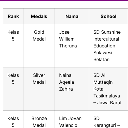
Rank
Medals
Nama
School
Kelas
Gold
Jose
SD Sunshine
5
Medal
William
Intercultural
Theruna
Education –
Sulawesi
Selatan
Kelas
Silver
Naina
SD Al
5
Medal
Aqeela
Muttaqin
Zahira
Kota
Tasikmalaya
– Jawa Barat
Kelas
Bronze
Lim Jovan
SD
5
Medal
Valencio
Karangturi –