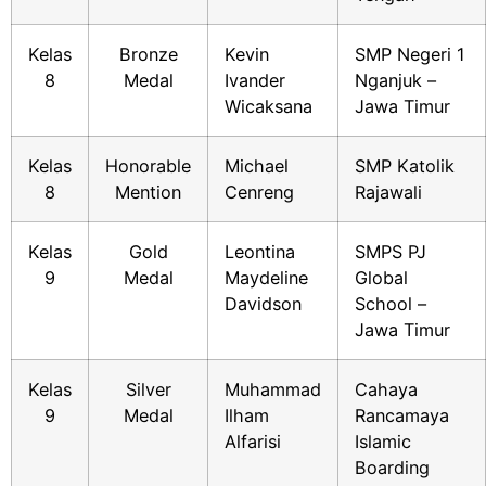
Kelas
Bronze
Kevin
SMP Negeri 1
8
Medal
Ivander
Nganjuk –
Wicaksana
Jawa Timur
Kelas
Honorable
Michael
SMP Katolik
8
Mention
Cenreng
Rajawali
Kelas
Gold
Leontina
SMPS PJ
9
Medal
Maydeline
Global
Davidson
School –
Jawa Timur
Kelas
Silver
Muhammad
Cahaya
9
Medal
Ilham
Rancamaya
Alfarisi
Islamic
Boarding