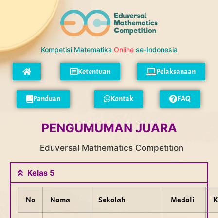
Kompetisi Matematika
Online
se-Indonesia
Ketentuan
Pelaksanaan
Panduan
Kontak
FAQ
PENGUMUMAN JUARA
Eduversal Mathematics Competition
Kelas 5
No
Nama
Sekolah
Medali
K