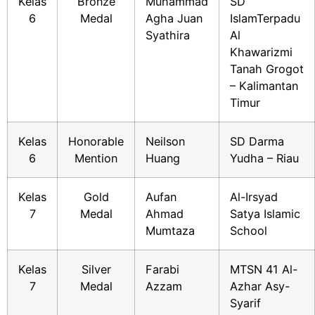
Kelas
Bronze
Muhammad
SD
6
Medal
Agha Juan
IslamTerpadu
Syathira
Al
Khawarizmi
Tanah Grogot
– Kalimantan
Timur
Kelas
Honorable
Neilson
SD Darma
6
Mention
Huang
Yudha – Riau
Kelas
Gold
Aufan
Al-Irsyad
7
Medal
Ahmad
Satya Islamic
Mumtaza
School
Kelas
Silver
Farabi
MTSN 41 Al-
7
Medal
Azzam
Azhar Asy-
Syarif