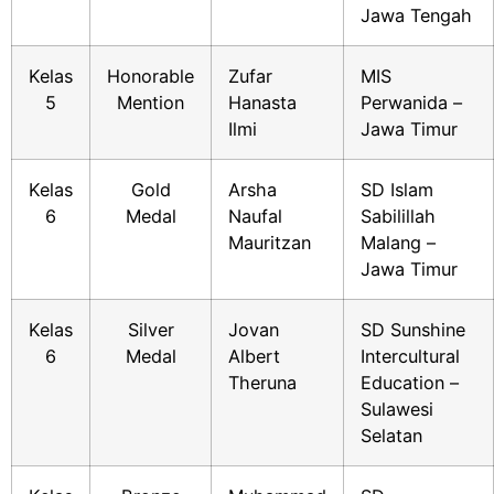
Jawa Tengah
Kelas
Honorable
Zufar
MIS
5
Mention
Hanasta
Perwanida –
Ilmi
Jawa Timur
Kelas
Gold
Arsha
SD Islam
6
Medal
Naufal
Sabilillah
Mauritzan
Malang –
Jawa Timur
Kelas
Silver
Jovan
SD Sunshine
6
Medal
Albert
Intercultural
Theruna
Education –
Sulawesi
Selatan