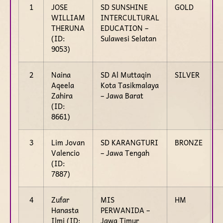
1
JOSE
SD SUNSHINE
GOLD
WILLIAM
INTERCULTURAL
THERUNA
EDUCATION –
(ID:
Sulawesi Selatan
9053)
2
Naina
SD Al Muttaqin
SILVER
Aqeela
Kota Tasikmalaya
Zahira
– Jawa Barat
(ID:
8661)
3
Lim Jovan
SD KARANGTURI
BRONZE
Valencio
– Jawa Tengah
(ID:
7887)
4
Zufar
MIS
HM
Hanasta
PERWANIDA –
Ilmi (ID:
Jawa Timur