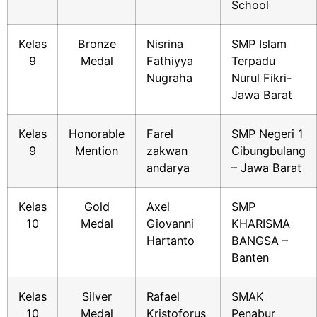
School
Kelas
Bronze
Nisrina
SMP Islam
9
Medal
Fathiyya
Terpadu
Nugraha
Nurul Fikri-
Jawa Barat
Kelas
Honorable
Farel
SMP Negeri 1
9
Mention
zakwan
Cibungbulang
andarya
– Jawa Barat
Kelas
Gold
Axel
SMP
10
Medal
Giovanni
KHARISMA
Hartanto
BANGSA –
Banten
Kelas
Silver
Rafael
SMAK
10
Medal
Kristoforus
Penabur