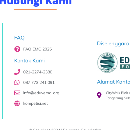
Hubungi Kami
FAQ
Diselenggara
FAQ EMC 2025
Kontak Kami
021-2274-2380
Alamat Kanto
087 773 241 091
info@eduversal.org
CityWalk Blok 
Tangerang Sel
kompetisi.net