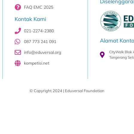
Diselenggara
FAQ EMC 2025
Kontak Kami
021-2274-2380
Alamat Kanto
087 773 241 091
info@eduversal.org
CityWalk Blok 
Tangerang Sel
kompetisi.net
© Copyright 2024 | Eduversal Foundation