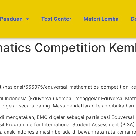
Panduan
Test Center
Materi Lomba
D
atics Competition Kemb
uti/nasional/666975/eduversal-mathematics-competition-ke
sal Indonesia (Eduversal) kembali menggelar Eduversal Ma
 digelar secara daring. Masa pendaftaran telah dibuka har
i mengatakan, EMC digelar sebagai partisipasi Eduversal
sil Programme for International Student Assessment (PISA)
ka anak Indonesia masih berada di bawah rata-rata kemamp