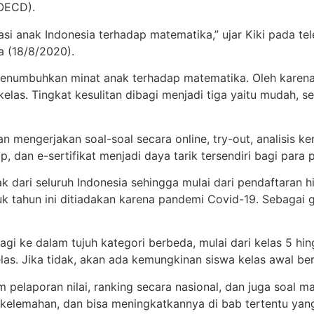
OECD).
si anak Indonesia terhadap matematika,” ujar Kiki pada t
 (18/8/2020).
menumbuhkan minat anak terhadap matematika. Oleh karena 
kelas. Tingkat kesulitan dibagi menjadi tiga yaitu mudah, 
mengerjakan soal-soal secara online, try-out, analisis k
 dan e-sertifikat menjadi daya tarik tersendiri bagi para p
dari seluruh Indonesia sehingga mulai dari pendaftaran h
ntuk tahun ini ditiadakan karena pandemi Covid-19. Sebagai
agi ke dalam tujuh kategori berbeda, mulai dari kelas 5 hin
las. Jika tidak, akan ada kemungkinan siswa kelas awal be
m pelaporan nilai, ranking secara nasional, dan juga soal 
elemahan, dan bisa meningkatkannya di bab tertentu yang