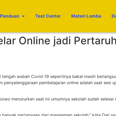
Panduan
Test Center
Materi Lomba
D
lar Online jadi Pertaruh
i tengah wabah Covid-19 sepertinya bakal masih berlangsu
am penyelenggaraan pembelajaran online adalah saat sesi uji
bowo menuturkan saat ini umumnya sekolah sudah selesai me
g banyak pertanyaan dari manajemen sekolah,” kata Dwi saa