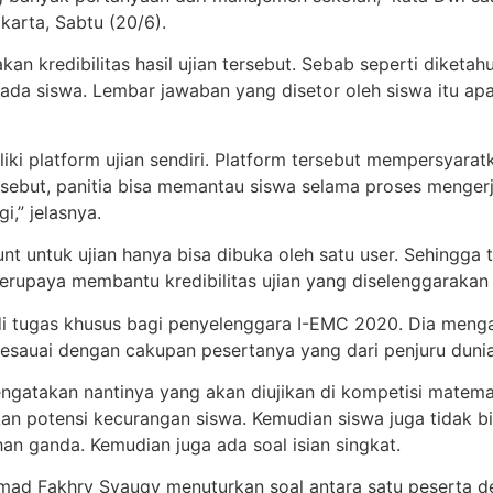
arta, Sabtu (20/6).
 kredibilitas hasil ujian tersebut. Sebab seperti diketahu
da siswa. Lembar jawaban yang disetor oleh siswa itu apak
i platform ujian sendiri. Platform tersebut mempersyaratk
but, panitia bisa memantau siswa selama proses mengerja
,” jelasnya.
nt untuk ujian hanya bisa dibuka oleh satu user. Sehingga t
rupaya membantu kredibilitas ujian yang diselenggarakan 
adi tugas khusus bagi penyelenggara I-EMC 2020. Dia meng
sauai dengan cakupan pesertanya yang dari penjuru dunia,
gatakan nantinya yang akan diujikan di kompetisi matemat
kan potensi kecurangan siswa. Kemudian siswa juga tidak b
han ganda. Kemudian juga ada soal isian singkat.
d Fakhry Syauqy menuturkan soal antara satu peserta de