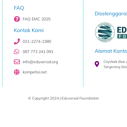
FAQ
Diselenggara
FAQ EMC 2025
Kontak Kami
021-2274-2380
Alamat Kanto
087 773 241 091
info@eduversal.org
CityWalk Blok 
Tangerang Sel
kompetisi.net
© Copyright 2024 | Eduversal Foundation