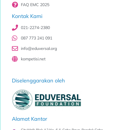
FAQ EMC 2025
Kontak Kami
021-2274-2380
087 773 241 091
info@eduversal.org
kompetisi.net
Diselenggarakan oleh
Alamat Kantor
CityWalk Blok A2 No. 6 Jl. Cabe Raya, Pondok Cabe,