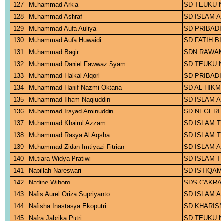
127
Muhammad Arkia
SD TEUKU 
128
Muhammad Ashraf
SD ISLAM 
129
Muhammad Aufa Auliya
SD PRIBADI
130
Muhammad Aufa Huwaidi
SD FATIH 
131
Muhammad Bagir
SDN RAWAM
132
Muhammad Daniel Fawwaz Syam
SD TEUKU 
133
Muhammad Haikal Alqori
SD PRIBAD
134
Muhammad Hanif Nazmi Oktana
SD AL HIK
135
Muhammad Ilham Naqiuddin
SD ISLAM 
136
Muhammad Irsyad Aminuddin
SD NEGERI
137
Muhammad Khairul Azzam
SD ISLAM 
138
Muhammad Rasya Al Aqsha
SD ISLAM 
139
Muhammad Zidan Imtiyazi Fitrian
SD ISLAM 
140
Mutiara Widya Pratiwi
SD ISLAM 
141
Nabillah Nareswari
SD ISTIQA
142
Nadine Wihoro
SDS CAKRA
143
Nafis Aurel Oriza Supriyanto
SD ISLAM A
144
Nafisha Inastasya Ekoputri
SD KHARIS
145
Nafra Jabrika Putri
SD TEUKU 