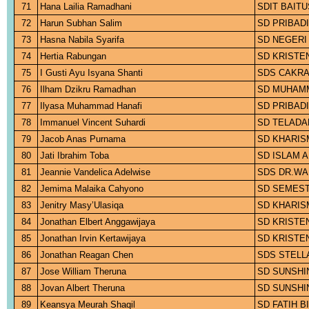
71
Hana Lailia Ramadhani
SDIT BAIT
72
Harun Subhan Salim
SD PRIBADI
73
Hasna Nabila Syarifa
SD NEGERI
74
Hertia Rabungan
SD KRISTE
75
I Gusti Ayu Isyana Shanti
SDS CAKRA
76
Ilham Dzikru Ramadhan
SD MUHAMM
77
Ilyasa Muhammad Hanafi
SD PRIBAD
78
Immanuel Vincent Suhardi
SD TELADA
79
Jacob Anas Purnama
SD KHARIS
80
Jati Ibrahim Toba
SD ISLAM 
81
Jeannie Vandelica Adelwise
SDS DR.WA
82
Jemima Malaika Cahyono
SD SEMEST
83
Jenitry Masy’Ulasiqa
SD KHARIS
84
Jonathan Elbert Anggawijaya
SD KRISTE
85
Jonathan Irvin Kertawijaya
SD KRISTE
86
Jonathan Reagan Chen
SDS STELL
87
Jose William Theruna
SD SUNSHI
88
Jovan Albert Theruna
SD SUNSHI
89
Keansya Meurah Shaqil
SD FATIH 