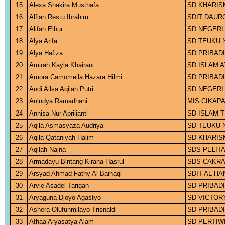
15
Alexa Shakira Musthafa
SD KHARIS
16
Alfian Restu Ibrahim
SDIT DAUR
17
Alifah Elhur
SD NEGERI
18
Alya Arifa
SD TEUKU 
19
Alya Hafiza
SD PRIBADI
20
Amirah Kayla Khairani
SD ISLAM 
21
Amora Camomella Hazara Hilmi
SD PRIBADI
22
Andi Ailsa Aqilah Putri
SD NEGERI 
23
Anindya Ramadhani
MIS CIKAP
24
Annisa Nur Aprilianti
SD ISLAM 
25
Aqila Asmasyaza Audriya
SD TEUKU 
26
Aqila Qataniyah Halim
SD KHARIS
27
Aqilah Najna
SDS PELIT
28
Armadayu Bintang Kirana Hasrul
SDS CAKRA
29
Arsyad Ahmad Fathy Al Baihaqi
SDIT AL HA
30
Arvie Asadel Tarigan
SD PRIBADI
31
Aryaguna Djoyo Agastyo
SD VICTOR
32
Ashera Olufunmilayo Trisnaldi
SD PRIBADI
33
Athaa Aryasatya Alam
SD PERTIW