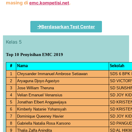
masing di
.
emc.kompetisi.net
Berdasarkan Test Center
Kelas 5
Top 10 Penyisihan EMC 2019
#
Nama
Sekolah
1
Chrysander Immanuel Ambrose Setiawan
SDS 6 BPK
2
Aryaguna Djoyo Agastyo
SD VICTOR
3
Jose William Theruna
SD SUNSHI
4
Velian Emanuel Venansius
SD JOY KI
5
Jonathan Elbert Anggawijaya
SD KRISTE
6
Kimberly Natanie Yohansyah
SD KRISTE
7
Dominique Queeney Havier
SD JOY KI
8
Gabriella Natalia Rosa Karsono
SD PANGUD
9
Thalia Zalfa Anindita
SD AL HIK