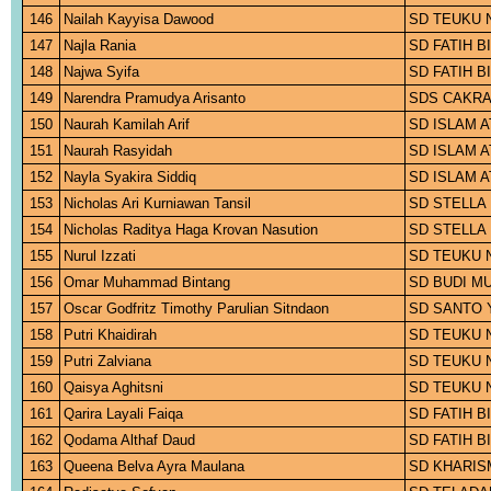
146
Nailah Kayyisa Dawood
SD TEUKU 
147
Najla Rania
SD FATIH 
148
Najwa Syifa
SD FATIH 
149
Narendra Pramudya Arisanto
SDS CAKRA
150
Naurah Kamilah Arif
SD ISLAM 
151
Naurah Rasyidah
SD ISLAM 
152
Nayla Syakira Siddiq
SD ISLAM 
153
Nicholas Ari Kurniawan Tansil
SD STELLA
154
Nicholas Raditya Haga Krovan Nasution
SD STELLA
155
Nurul Izzati
SD TEUKU 
156
Omar Muhammad Bintang
SD BUDI MU
157
Oscar Godfritz Timothy Parulian Sitndaon
SD SANTO 
158
Putri Khaidirah
SD TEUKU 
159
Putri Zalviana
SD TEUKU 
160
Qaisya Aghitsni
SD TEUKU 
161
Qarira Layali Faiqa
SD FATIH 
162
Qodama Althaf Daud
SD FATIH 
163
Queena Belva Ayra Maulana
SD KHARIS