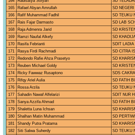
164
Radisatya Sofyan
SD TELADA
165
Rafael Abyan Amrullah
SD NEGERI
166
Rafif Muhammad Fadhil
SD TEUKU 
167
Rais Fajar Darmasto
SD LAB SC
168
Raja Admenra Jarid
SD KRISTE
169
Ramzi Naufal Alkefy
SD KHADIJ
170
Rasifa Febrianti
SDIT LADI
171
Rasya Firdi Rachmadi
SD CITRA I
172
Redondo Rafie Ahza Prasetyo
SD KHARIS
173
Reuben Michael Goldy
SD KRISTE
174
Ricky Fawwaz Rusaptono
SDS CAKRA
175
Rifqy Ariel Aulia
SD FATIH 
176
Rossa Arzila
SD TEUKU 
177
Sahadin Nawaf Alfelarizi
SDIT NUR 
178
Sanya Azzifa Ahmad
SD FATIH 
179
Shaletta Luna Ichsan
SD KHARIS
180
Shalhan Matin Muhammad
SD PERTIW
181
Shandy Putra Pratama
SD KHARIS
182
Siti Salwa Suherdy
SD TEUKU 