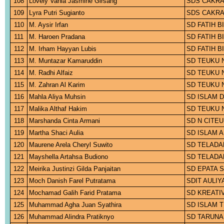
108
Lovely Vania Jasmine Girsang
SDS CAKRA
109
Lyra Putri Sugianto
SDS CAKRA
110
M. Aysir Irfan
SD FATIH 
111
M. Haroen Pradana
SD FATIH 
112
M. Irham Hayyan Lubis
SD FATIH 
113
M. Muntazar Kamaruddin
SD TEUKU 
114
M. Radhi Alfaiz
SD TEUKU 
115
M. Zahran Al Karim
SD TEUKU 
116
Mahla Aliya Muhsin
SD ISLAM 
117
Malika Althaf Hakim
SD TEUKU 
118
Marshanda Cinta Armani
SD N CITE
119
Martha Shaci Aulia
SD ISLAM A
120
Maurene Arela Cheryl Suwito
SD TELADA
121
Mayshella Artahsa Budiono
SD TELADA
122
Meirika Justinzi Gilda Panjaitan
SD EPATA 
123
Moch Danish Farel Putratama
SDIT AULIY
124
Mochamad Galih Farid Pratama
SD KREATI
125
Muhammad Agha Juan Syathira
SD ISLAM 
126
Muhammad Alindra Pratiknyo
SD TARUNA