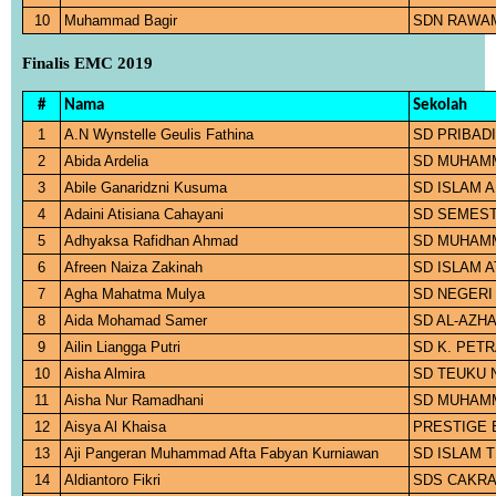
10
Muhammad Bagir
SDN RAWAM
Finalis EMC 2019
#
Nama
Sekolah
1
A.N Wynstelle Geulis Fathina
SD PRIBADI
2
Abida Ardelia
SD MUHAMM
3
Abile Ganaridzni Kusuma
SD ISLAM 
4
Adaini Atisiana Cahayani
SD SEMEST
5
Adhyaksa Rafidhan Ahmad
SD MUHAM
6
Afreen Naiza Zakinah
SD ISLAM 
7
Agha Mahatma Mulya
SD NEGERI
8
Aida Mohamad Samer
SD AL-AZHA
9
Ailin Liangga Putri
SD K. PET
10
Aisha Almira
SD TEUKU 
11
Aisha Nur Ramadhani
SD MUHAM
12
Aisya Al Khaisa
PRESTIGE 
13
Aji Pangeran Muhammad Afta Fabyan Kurniawan
SD ISLAM 
14
Aldiantoro Fikri
SDS CAKRA