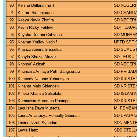
90
Keisha Dellarahma T
SD NEGERI
91
Keitaro Simanjorang
SD CHARIT
92
Kesya Nayla Zhafira
SD NEGERI 
93
Kevin Rizky Fahlevi
SDIT DAUR
94
Keysha Durrani Cahyono
SD MUHAMM
95
Khairan Yorilov Nadhif
UPTD SPF 
96
Khanza Aneira Grisselda
SD SEMEST
97
Khayla Shazia Muzakir
SD TEUKU 
98
Khonsa’ Azizah
SD NEGERI
99
Khumaira Annaya Putri Bangsoratu
SD PRIBADI
100
Kimberly Natanie Yohansyah
SD KRISTE
101
Kinanta Malo Sidenden
SD KRISTE
102
Kineta Khansa Salsabila
SD ISLAM 
103
Kurniawan Maramba Pasinggi
SD KRISTE
104
Laquisha Dayu Mustofa
MI PEMBAN
105
Laura Anastasya Ronaully Siburian
SD EPATA 
106
Lavina Izzati Syahdan
SDN MENTE
107
Lewis Hanz
SDS STELL