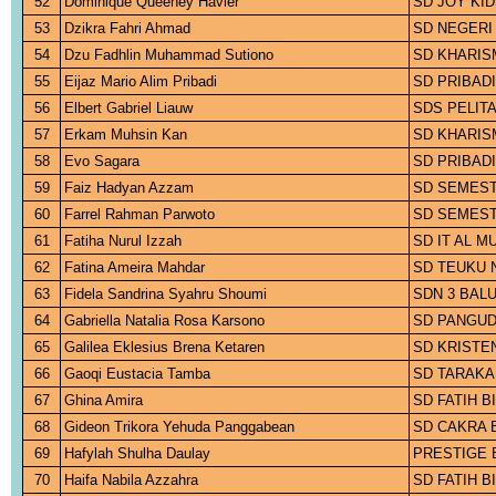
52
Dominique Queeney Havier
SD JOY KI
53
Dzikra Fahri Ahmad
SD NEGERI
54
Dzu Fadhlin Muhammad Sutiono
SD KHARIS
55
Eijaz Mario Alim Pribadi
SD PRIBADI
56
Elbert Gabriel Liauw
SDS PELIT
57
Erkam Muhsin Kan
SD KHARIS
58
Evo Sagara
SD PRIBADI
59
Faiz Hadyan Azzam
SD SEMEST
60
Farrel Rahman Parwoto
SD SEMEST
61
Fatiha Nurul Izzah
SD IT AL M
62
Fatina Ameira Mahdar
SD TEUKU 
63
Fidela Sandrina Syahru Shoumi
SDN 3 BAL
64
Gabriella Natalia Rosa Karsono
SD PANGUD
65
Galilea Eklesius Brena Ketaren
SD KRISTE
66
Gaoqi Eustacia Tamba
SD TARAKA
67
Ghina Amira
SD FATIH 
68
Gideon Trikora Yehuda Panggabean
SD CAKRA 
69
Hafylah Shulha Daulay
PRESTIGE 
70
Haifa Nabila Azzahra
SD FATIH 