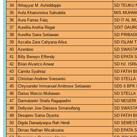
34
Athayyar M. Ashiddiqqie
SD TEUKU 
35
Aufa Khairunnisa Salsabila
MIS MUHA
36
Aura Farras Faiq
SD IT AL 
37
Aurellia Aretha Regar
SDIT DAUR
38
Aurellia Saira Setiawan
SD PRIBADI
39
Azcalia Zara Cahyana Ailsa
SD ISLAM 
40
Azenboo
SD SWASTA
41
Billy Berwyn Effendy
SD EPATA 
42
Brian Alvarico Anwar
SD HJ. ISR
43
Camila Syahraz
SD FATIH 
44
Christian Andrew Soesanto
SD STELLA
45
Chrysander Immanuel Ambrose Setiawan
SDS 6 BPK
46
Darius Marcio Muliawan
SD STELLA
47
Darmatantri Shafa Ragapadmi
SD NEGERI
48
Dellyoan Jow Dalsava Simanullang
SD SWASTA
49
Desqiero Satria Dyanta
SD FATIH 
50
Digda Danadyaqsa Rah Herdi
SD SEMEST
51
Dimas Nathan Wicaksana
SD EPATA 