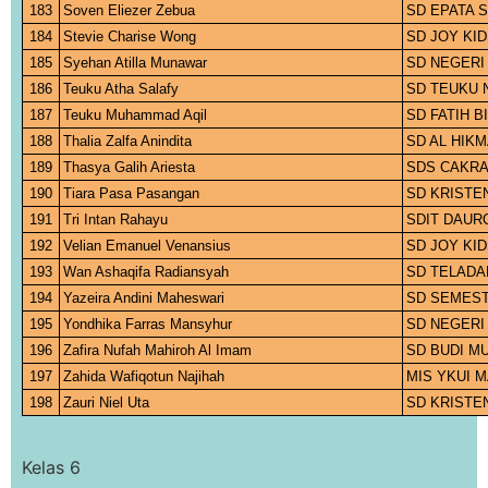
183
Soven Eliezer Zebua
SD EPATA 
184
Stevie Charise Wong
SD JOY KI
185
Syehan Atilla Munawar
SD NEGERI
186
Teuku Atha Salafy
SD TEUKU 
187
Teuku Muhammad Aqil
SD FATIH 
188
Thalia Zalfa Anindita
SD AL HIK
189
Thasya Galih Ariesta
SDS CAKRA
190
Tiara Pasa Pasangan
SD KRISTE
191
Tri Intan Rahayu
SDIT DAUR
192
Velian Emanuel Venansius
SD JOY KI
193
Wan Ashaqifa Radiansyah
SD TELADA
194
Yazeira Andini Maheswari
SD SEMEST
195
Yondhika Farras Mansyhur
SD NEGERI
196
Zafira Nufah Mahiroh Al Imam
SD BUDI MU
197
Zahida Wafiqotun Najihah
MIS YKUI 
198
Zauri Niel Uta
SD KRISTE
Kelas 6